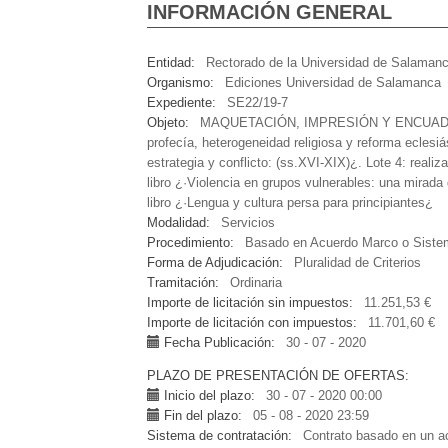
INFORMACIÓN GENERAL
Entidad
Rectorado de la Universidad de Salaman
Organismo
Ediciones Universidad de Salamanca
Expediente
SE22/19-7
Objeto
MAQUETACIÓN, IMPRESIÓN Y ENCUADERNACIO
profecía, heterogeneidad religiosa y reforma eclesiá
estrategia y conflicto: (ss.XVI-XIX)¿. Lote 4: real
libro ¿·Violencia en grupos vulnerables: una mirada 
libro ¿·Lengua y cultura persa para principiantes¿
Modalidad
Servicios
Procedimiento
Basado en Acuerdo Marco o Siste
Forma de Adjudicación
Pluralidad de Criterios
Tramitación
Ordinaria
Importe de licitación sin impuestos
11.251,53 €
Importe de licitación con impuestos
11.701,60 €
Fecha Publicación
30 - 07 - 2020
PLAZO DE PRESENTACIÓN DE OFERTAS
Inicio del plazo
30 - 07 - 2020 00:00
Fin del plazo
05 - 08 - 2020 23:59
Sistema de contratación
Contrato basado en un a