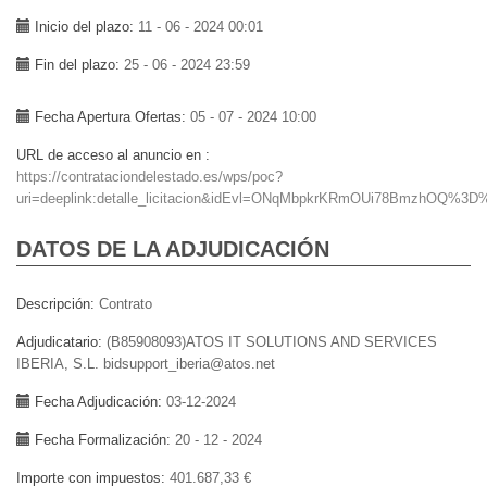
Inicio del plazo
11 - 06 - 2024 00:01
Fin del plazo
25 - 06 - 2024 23:59
Fecha Apertura Ofertas
05 - 07 - 2024 10:00
URL de acceso al anuncio en
https://contrataciondelestado.es/wps/poc?
uri=deeplink:detalle_licitacion&idEvl=ONqMbpkrKRmOUi78BmzhOQ%3D
DATOS DE LA ADJUDICACIÓN
Descripción
Contrato
Adjudicatario
(B85908093)ATOS IT SOLUTIONS AND SERVICES
IBERIA, S.L. bidsupport_iberia@atos.net
Fecha Adjudicación
03-12-2024
Fecha Formalización
20 - 12 - 2024
Importe con impuestos
401.687,33 €