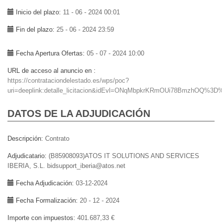
Inicio del plazo
11 - 06 - 2024 00:01
Fin del plazo
25 - 06 - 2024 23:59
Fecha Apertura Ofertas
05 - 07 - 2024 10:00
URL de acceso al anuncio en
https://contrataciondelestado.es/wps/poc?
uri=deeplink:detalle_licitacion&idEvl=ONqMbpkrKRmOUi78BmzhOQ%3D
DATOS DE LA ADJUDICACIÓN
Descripción
Contrato
Adjudicatario
(B85908093)ATOS IT SOLUTIONS AND SERVICES
IBERIA, S.L. bidsupport_iberia@atos.net
Fecha Adjudicación
03-12-2024
Fecha Formalización
20 - 12 - 2024
Importe con impuestos
401.687,33 €