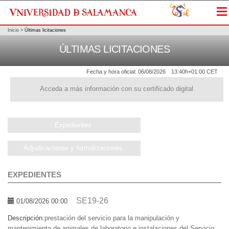
Me
Inicio
>
Últimas licitaciones
ÚLTIMAS LICITACIONES
Fecha y hora oficial:
06/08/2026
13:40h
+01:00 CET
Acceda a más información con su certificado digital
Expedientes
Adjudicaciones y formalizaciones
EXPEDIENTES
SE19-26
01/08/2026 00:00
Descripción:
prestación del servicio para la manipulación y
mantenimiento de animales de laboratorio e instalaciones del Servicio