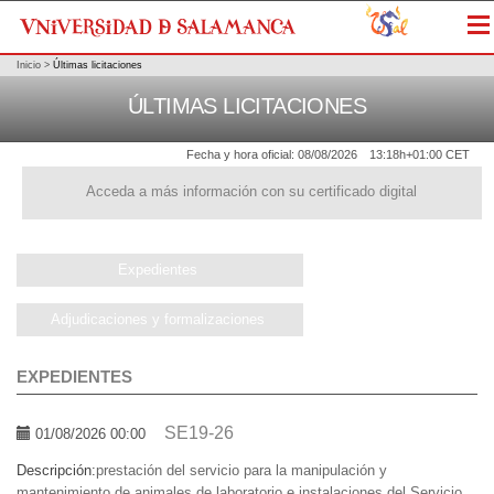
Me
Inicio
>
Últimas licitaciones
ÚLTIMAS LICITACIONES
Fecha y hora oficial:
08/08/2026
13:18h
+01:00 CET
Acceda a más información con su certificado digital
Expedientes
Adjudicaciones y formalizaciones
EXPEDIENTES
SE19-26
01/08/2026 00:00
Descripción:
prestación del servicio para la manipulación y
mantenimiento de animales de laboratorio e instalaciones del Servicio