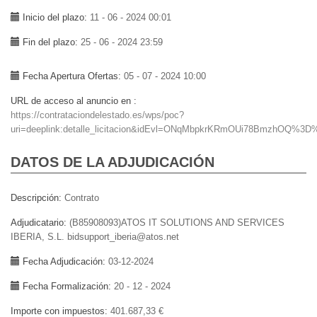
Inicio del plazo
11 - 06 - 2024 00:01
Fin del plazo
25 - 06 - 2024 23:59
Fecha Apertura Ofertas
05 - 07 - 2024 10:00
URL de acceso al anuncio en
https://contrataciondelestado.es/wps/poc?
uri=deeplink:detalle_licitacion&idEvl=ONqMbpkrKRmOUi78BmzhOQ%3D
DATOS DE LA ADJUDICACIÓN
Descripción
Contrato
Adjudicatario
(B85908093)ATOS IT SOLUTIONS AND SERVICES
IBERIA, S.L. bidsupport_iberia@atos.net
Fecha Adjudicación
03-12-2024
Fecha Formalización
20 - 12 - 2024
Importe con impuestos
401.687,33 €