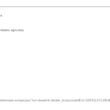
ca
vidades agrícolas
ondelestado.es/wps/poc?uri=deeplink:detalle_licitacion&idEvl=32lF61tJiY