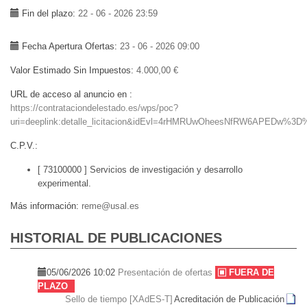
Fin del plazo
22 - 06 - 2026 23:59
Fecha Apertura Ofertas
23 - 06 - 2026 09:00
Valor Estimado Sin Impuestos
4.000,00 €
URL de acceso al anuncio en
https://contrataciondelestado.es/wps/poc?
uri=deeplink:detalle_licitacion&idEvl=4rHMRUwOheesNfRW6APEDw%3
C.P.V.
[ 73100000 ]
Servicios de investigación y desarrollo
experimental.
Más información
reme@usal.es
HISTORIAL DE PUBLICACIONES
05/06/2026 10:02
Presentación de ofertas
FUERA DE
PLAZO
Sello de tiempo [XAdES-T]
Acreditación de Publicación