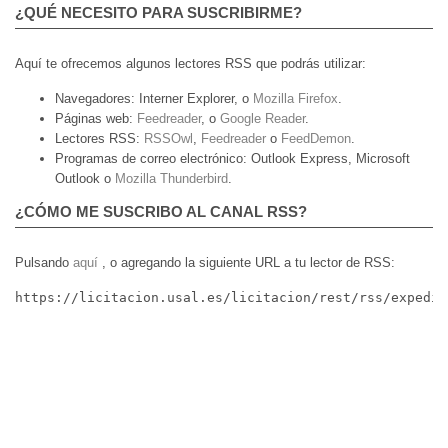
¿QUÉ NECESITO PARA SUSCRIBIRME?
Aquí te ofrecemos algunos lectores RSS que podrás utilizar:
Navegadores:
Interner Explorer, o
Mozilla Firefox
.
Páginas web:
Feedreader
, o
Google Reader
.
Lectores RSS:
RSSOwl
,
Feedreader
o
FeedDemon
.
Programas de correo electrónico:
Outlook Express, Microsoft
Outlook o
Mozilla Thunderbird
.
¿CÓMO ME SUSCRIBO AL CANAL RSS?
Pulsando
aquí
, o agregando la siguiente URL a tu lector de RSS:
https://licitacion.usal.es/licitacion/rest/rss/expedie