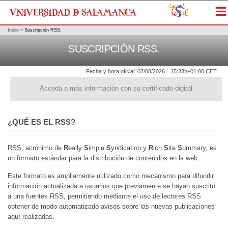
Me
Inicio
>
Suscripción RSS.
SUSCRIPCIÓN RSS.
Fecha y hora oficial:
07/08/2026
15:33h
+01:00 CET
Acceda a más información con su certificado digital
¿QUÉ ES EL RSS?
RSS, acrónimo de
R
eally
S
imple
S
yndication y
R
ich
S
ite
S
ummary, es
un formato estándar para la distribución de contenidos en la web.
Este formato es ampliamente utilizado como mecanismo para difundir
información actualizada a usuarios que previamente se hayan suscrito
a una fuentes RSS, permitiendo mediante el uso de lectores RSS
obtener de modo automatizado avisos sobre las nuevas publicaciones
aquí realizadas.