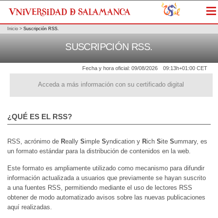
Me
Inicio
>
Suscripción RSS.
SUSCRIPCIÓN RSS.
Fecha y hora oficial:
09/08/2026
09:13h
+01:00 CET
Acceda a más información con su certificado digital
¿QUÉ ES EL RSS?
RSS, acrónimo de
R
eally
S
imple
S
yndication y
R
ich
S
ite
S
ummary, es
un formato estándar para la distribución de contenidos en la web.
Este formato es ampliamente utilizado como mecanismo para difundir
información actualizada a usuarios que previamente se hayan suscrito
a una fuentes RSS, permitiendo mediante el uso de lectores RSS
obtener de modo automatizado avisos sobre las nuevas publicaciones
aquí realizadas.