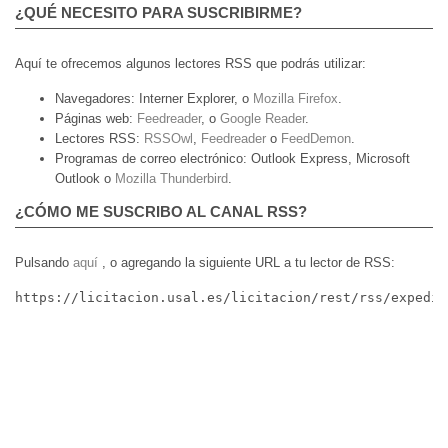
¿QUÉ NECESITO PARA SUSCRIBIRME?
Aquí te ofrecemos algunos lectores RSS que podrás utilizar:
Navegadores:
Interner Explorer, o
Mozilla Firefox
.
Páginas web:
Feedreader
, o
Google Reader
.
Lectores RSS:
RSSOwl
,
Feedreader
o
FeedDemon
.
Programas de correo electrónico:
Outlook Express, Microsoft
Outlook o
Mozilla Thunderbird
.
¿CÓMO ME SUSCRIBO AL CANAL RSS?
Pulsando
aquí
, o agregando la siguiente URL a tu lector de RSS:
https://licitacion.usal.es/licitacion/rest/rss/expedie