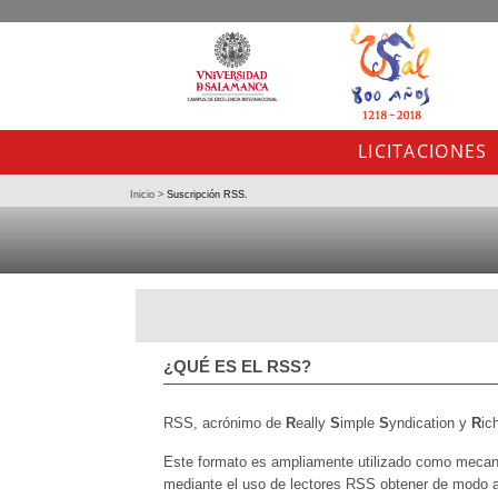
LICITACIONES
Inicio
>
Suscripción RSS.
¿QUÉ ES EL RSS?
RSS, acrónimo de
R
eally
S
imple
S
yndication y
R
ic
Este formato es ampliamente utilizado como mecani
mediante el uso de lectores RSS obtener de modo a