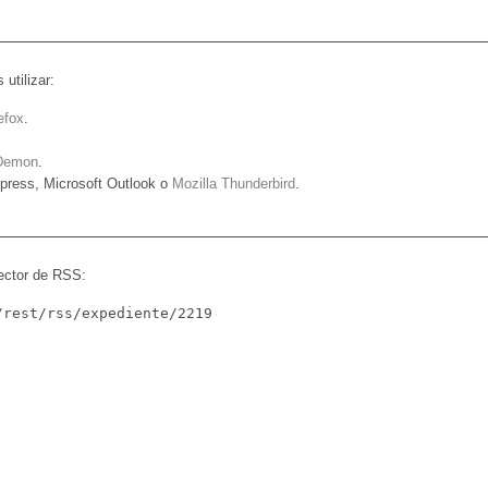
utilizar:
efox
.
Demon
.
press, Microsoft Outlook o
Mozilla Thunderbird
.
lector de RSS:
/rest/rss/expediente/2219