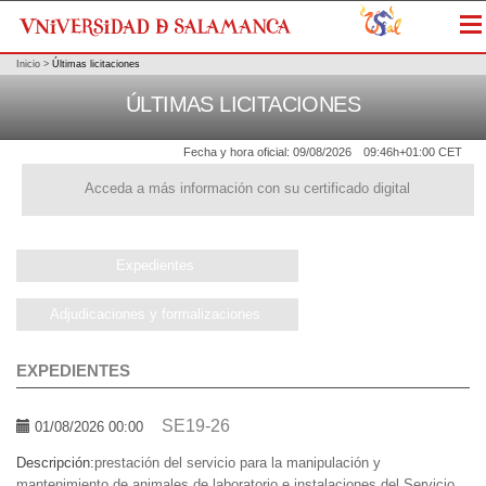
Me
Inicio
>
Últimas licitaciones
ÚLTIMAS LICITACIONES
Fecha y hora oficial:
09/08/2026
09:46h
+01:00 CET
Acceda a más información con su certificado digital
Expedientes
Adjudicaciones y formalizaciones
EXPEDIENTES
SE19-26
01/08/2026 00:00
Descripción:
prestación del servicio para la manipulación y
mantenimiento de animales de laboratorio e instalaciones del Servicio