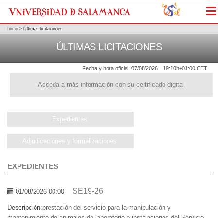
Me
Inicio
>
Últimas licitaciones
ÚLTIMAS LICITACIONES
Fecha y hora oficial:
07/08/2026
19:10h
+01:00 CET
Acceda a más información con su certificado digital
Expedientes
Adjudicaciones y formalizaciones
EXPEDIENTES
SE19-26
01/08/2026 00:00
Descripción:
prestación del servicio para la manipulación y
mantenimiento de animales de laboratorio e instalaciones del Servicio