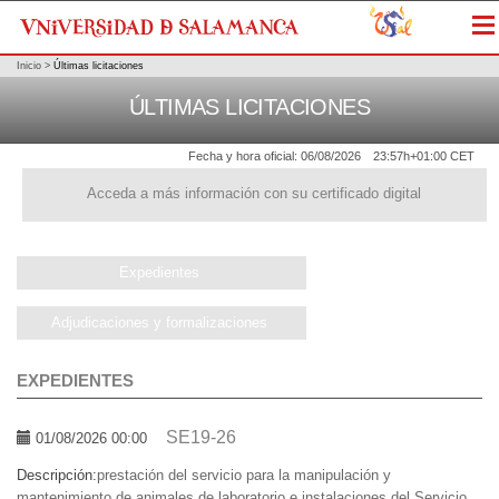
Me
Inicio
>
Últimas licitaciones
ÚLTIMAS LICITACIONES
Fecha y hora oficial:
06/08/2026
23:57h
+01:00 CET
Acceda a más información con su certificado digital
Expedientes
Adjudicaciones y formalizaciones
EXPEDIENTES
SE19-26
01/08/2026 00:00
Descripción:
prestación del servicio para la manipulación y
mantenimiento de animales de laboratorio e instalaciones del Servicio