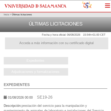
Me
Inicio
>
Últimas licitaciones
ÚLTIMAS LICITACIONES
Fecha y hora oficial:
06/08/2026
15:54h
+01:00 CET
Acceda a más información con su certificado digital
Expedientes
Adjudicaciones y formalizaciones
EXPEDIENTES
SE19-26
01/08/2026 00:00
Descripción:
prestación del servicio para la manipulación y
mantenimiento de animales de laboratorio e instalaciones del Servicio