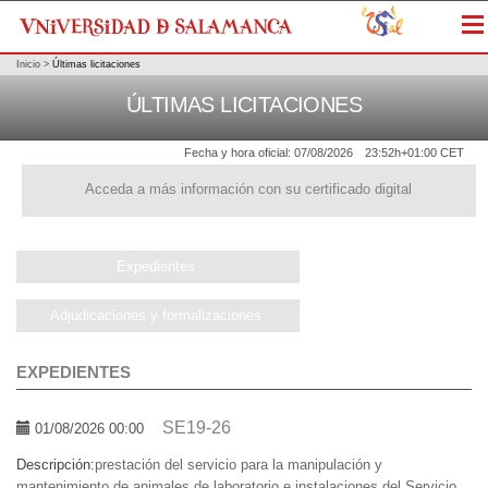
Me
Inicio
>
Últimas licitaciones
ÚLTIMAS LICITACIONES
Fecha y hora oficial:
07/08/2026
23:52h
+01:00 CET
Acceda a más información con su certificado digital
Expedientes
Adjudicaciones y formalizaciones
EXPEDIENTES
SE19-26
01/08/2026 00:00
Descripción:
prestación del servicio para la manipulación y
mantenimiento de animales de laboratorio e instalaciones del Servicio