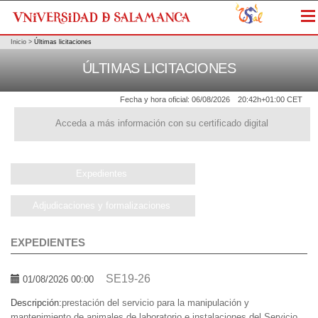
Me
Inicio
>
Últimas licitaciones
ÚLTIMAS LICITACIONES
Fecha y hora oficial:
06/08/2026
20:42h
+01:00 CET
Acceda a más información con su certificado digital
Expedientes
Adjudicaciones y formalizaciones
EXPEDIENTES
SE19-26
01/08/2026 00:00
Descripción:
prestación del servicio para la manipulación y
mantenimiento de animales de laboratorio e instalaciones del Servicio