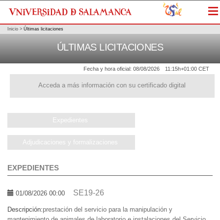
Me
Inicio
>
Últimas licitaciones
ÚLTIMAS LICITACIONES
Fecha y hora oficial:
08/08/2026
11:15h
+01:00 CET
Acceda a más información con su certificado digital
Expedientes
Adjudicaciones y formalizaciones
EXPEDIENTES
SE19-26
01/08/2026 00:00
Descripción:
prestación del servicio para la manipulación y
mantenimiento de animales de laboratorio e instalaciones del Servicio