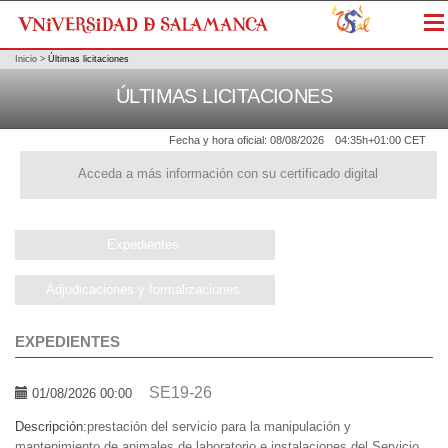
Me
Inicio
>
Últimas licitaciones
ÚLTIMAS LICITACIONES
Fecha y hora oficial:
08/08/2026
04:35h
+01:00 CET
Acceda a más información con su certificado digital
Expedientes
Adjudicaciones y formalizaciones
EXPEDIENTES
SE19-26
01/08/2026 00:00
Descripción:
prestación del servicio para la manipulación y
mantenimiento de animales de laboratorio e instalaciones del Servicio