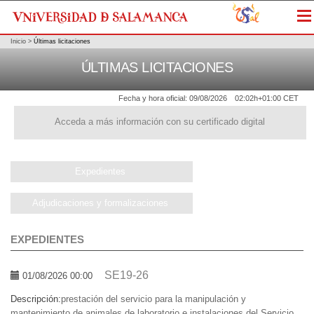
Me
Inicio
>
Últimas licitaciones
ÚLTIMAS LICITACIONES
Fecha y hora oficial:
09/08/2026
02:02h
+01:00 CET
Acceda a más información con su certificado digital
Expedientes
Adjudicaciones y formalizaciones
EXPEDIENTES
SE19-26
01/08/2026 00:00
Descripción:
prestación del servicio para la manipulación y
mantenimiento de animales de laboratorio e instalaciones del Servicio