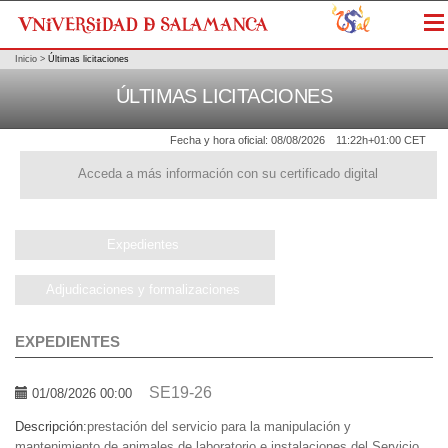
Me
Inicio
>
Últimas licitaciones
ÚLTIMAS LICITACIONES
Fecha y hora oficial:
08/08/2026
11:22h
+01:00 CET
Acceda a más información con su certificado digital
Expedientes
Adjudicaciones y formalizaciones
EXPEDIENTES
SE19-26
01/08/2026 00:00
Descripción:
prestación del servicio para la manipulación y
mantenimiento de animales de laboratorio e instalaciones del Servicio