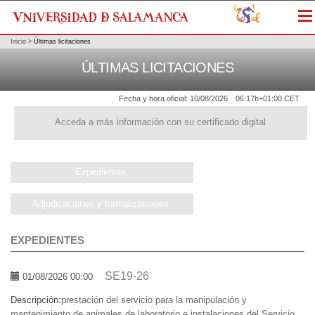
Me
Inicio
>
Últimas licitaciones
ÚLTIMAS LICITACIONES
Fecha y hora oficial:
10/08/2026
06:17h
+01:00 CET
Acceda a más información con su certificado digital
Expedientes
Adjudicaciones y formalizaciones
EXPEDIENTES
SE19-26
01/08/2026 00:00
Descripción:
prestación del servicio para la manipulación y
mantenimiento de animales de laboratorio e instalaciones del Servicio