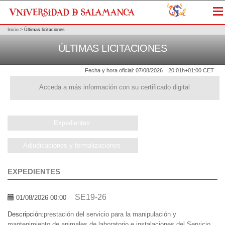
Me
Inicio
>
Últimas licitaciones
ÚLTIMAS LICITACIONES
Fecha y hora oficial:
07/08/2026
20:01h
+01:00 CET
Acceda a más información con su certificado digital
Expedientes
Adjudicaciones y formalizaciones
EXPEDIENTES
SE19-26
01/08/2026 00:00
Descripción:
prestación del servicio para la manipulación y
mantenimiento de animales de laboratorio e instalaciones del Servicio