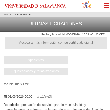
Me
Inicio
>
Últimas licitaciones
ÚLTIMAS LICITACIONES
Fecha y hora oficial:
08/08/2026
15:03h
+01:00 CET
Acceda a más información con su certificado digital
Expedientes
Adjudicaciones y formalizaciones
EXPEDIENTES
SE19-26
01/08/2026 00:00
Descripción:
prestación del servicio para la manipulación y
mantenimiento de animales de laboratorio e instalaciones del Servicio