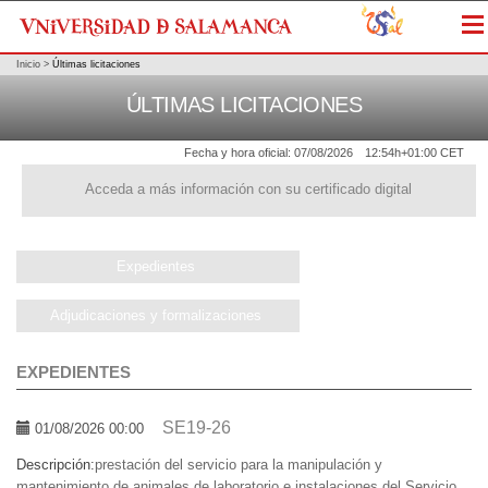
Me
Inicio
>
Últimas licitaciones
ÚLTIMAS LICITACIONES
Fecha y hora oficial:
07/08/2026
12:54h
+01:00 CET
Acceda a más información con su certificado digital
Expedientes
Adjudicaciones y formalizaciones
EXPEDIENTES
SE19-26
01/08/2026 00:00
Descripción:
prestación del servicio para la manipulación y
mantenimiento de animales de laboratorio e instalaciones del Servicio