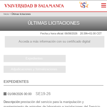
Me
Inicio
>
Últimas licitaciones
ÚLTIMAS LICITACIONES
Fecha y hora oficial:
06/08/2026
20:39h
+01:00 CET
Acceda a más información con su certificado digital
Expedientes
Adjudicaciones y formalizaciones
EXPEDIENTES
SE19-26
01/08/2026 00:00
Descripción:
prestación del servicio para la manipulación y
mantenimiento de animales de laboratorio e instalaciones del Servicio